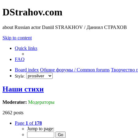
DStrahov.com
about Russian actor Daniil STRAKHOV / Даниил СТРАХОВ
Skip to content
Quick links
FAQ
Board index
Общие форумы / Common forums
Творчество п
Style:
Наши стихи
Moderator:
Модераторы
2662 posts
Page
1
of
178
Jump to page: