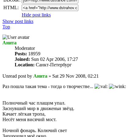
HTML:
Hide post links
Show post links
Top
Анита
Мoderator
Posts:
18959
Joined:
Sun 02 Apr 2006, 17:27
Location:
Санкт-Петербург
Unread post
by
Анита
»
Sat 29 Nov 2008, 02:21
Раз пошла такая тема - тогда о творчестве...
Полночный час плащом упал.
Заснувший мир в движеньи звёзд.
Качает лёгкая тропа,
Несёт меня висячий мост.
Ночной фонарь. Колючий свет
Запорошил моё окно.