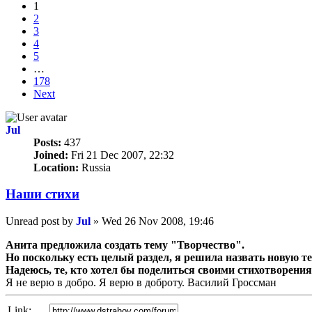
1
2
3
4
5
…
178
Next
Jul
Posts:
437
Joined:
Fri 21 Dec 2007, 22:32
Location:
Russia
Наши стихи
Unread post
by
Jul
»
Wed 26 Nov 2008, 19:46
Анита предложила создать тему "Творчество".
Но поскольку есть целый раздел, я решила назвать новую те
Надеюсь, те, кто хотел бы поделиться своими стихотворени
Я не верю в добро. Я верю в доброту. Василий Гроссман
Link: