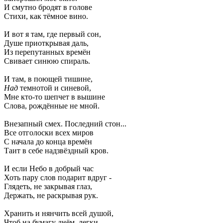
И смутно бродят в голове
Стихи, как тёмное вино.
И вот я там, где первый сон,
Душе приоткрывая даль,
Из перепутанных времён
Свивает синюю спираль.
И там, в поющей тишине,
Над
темнотой и синевой,
Мне кто-то шепчет в вышине
Слова, рождённые не мной.
Внезапный смех. Последний стон...
Все отголоски всех миров
С начала до конца времён
Таит в себе надзвёздный кров.
И если Небо в добрый час
Хоть пару слов подарит вдруг -
Глядеть, не закрывая глаз,
Держать, не раскрывая рук.
Хранить и нянчить всей душой,
Чтоб на бумагу днём, легки,