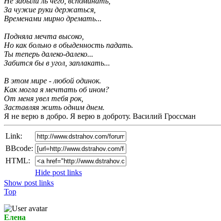
Не забыли ль чего, вспоминать,
За чужие руки держаться,
Временами мирно дремать...
Подняла мечта высоко,
Но как больно в обыденность падать.
Ты теперь далеко-далеко...
Забится бы в угол, заплакать...
В этом мире - любой одинок.
Как могла я мечтать об ином?
От меня увел тебя рок,
Заставляя жить одним днем.
Я не верю в добро. Я верю в доброту. Василий Гроссман
Link:
BBcode:
HTML:
Hide post links
Show post links
Top
Елена