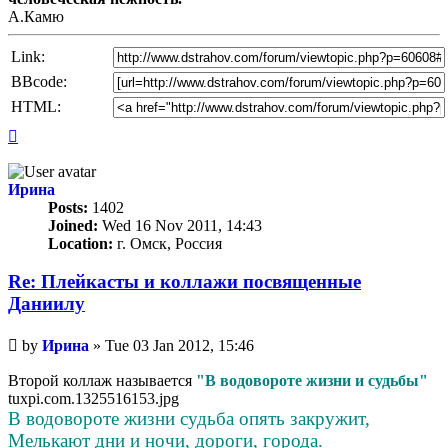
А.Камю
Link:
BBcode:
HTML:
Top
Ирина
Posts:
1402
Joined:
Wed 16 Nov 2011, 14:43
Location:
г. Омск, Россия
Re: Плейкасты и коллажи посвященные
Даниилу
Unread
by
Ирина
»
Tue 03 Jan 2012, 15:46
post
Второй коллаж называется
"В водовороте жизни и судьбы"
tuxpi.com.1325516153.jpg
В водовороте жизни судьба опять закружит,
Мелькают дни и ночи, дороги, города.