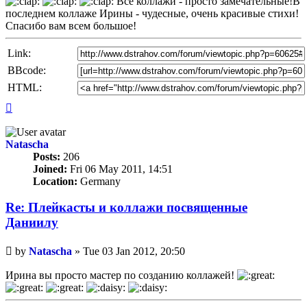
Все коллажи - просто замечательные!В
последнем коллаже Ирины - чудесные, очень красивые стихи!
Спасибо вам всем большое!
Link:
BBcode:
HTML:
Top
Natascha
Posts:
206
Joined:
Fri 06 May 2011, 14:51
Location:
Germany
Re: Плейкасты и коллажи посвященные
Даниилу
Unread
by
Natascha
»
Tue 03 Jan 2012, 20:50
post
Ирина вы просто мастер по созданию коллажей!