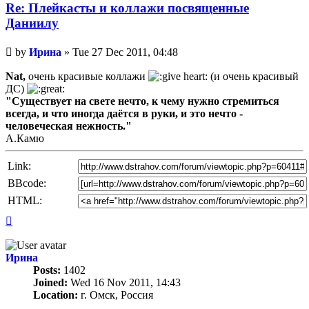
Re: Плейкасты и коллажи посвященные
Даниилу
Unread
by
Ирина
»
Tue 27 Dec 2011, 04:48
post
Nat,
очень красивые коллажи
(и очень красивый
ДС)
"Существует на свете нечто, к чему нужно стремиться
всегда, и что иногда даётся в руки, и это нечто -
человеческая нежность."
А.Камю
Link:
BBcode:
HTML:
Top
Ирина
Posts:
1402
Joined:
Wed 16 Nov 2011, 14:43
Location:
г. Омск, Россия