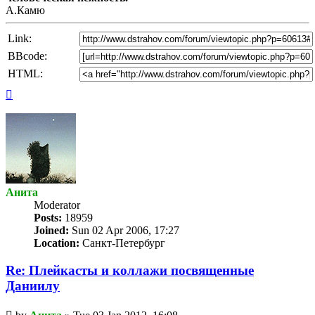
А.Камю
Link:
BBcode:
HTML:
Top
Анита
Мoderator
Posts:
18959
Joined:
Sun 02 Apr 2006, 17:27
Location:
Санкт-Петербург
Re: Плейкасты и коллажи посвященные
Даниилу
Unread