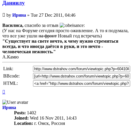
Даниилу
Unread
by
Ирина
»
Tue 27 Dec 2011, 04:46
post
Василиса,
спасибо за отзыв
(У нас на Форуме сегодня просто оживление. А то я подумала,
что все уже ушли
на фронт
Новый год встречать)
"Существует на свете нечто, к чему нужно стремиться
всегда, и что иногда даётся в руки, и это нечто -
человеческая нежность."
А.Камю
Link:
BBcode:
HTML:
Top
Ирина
Posts:
1402
Joined:
Wed 16 Nov 2011, 14:43
Location:
г. Омск, Россия