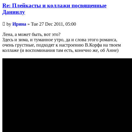
Re: Плейкасты и коллажи посвященные
Даниилу
Unread
by
Ирина
»
Tue 27 Dec 2011, 05:00
post
Лена, а может быть, вот это?
Здесь и зима, и туманное утро, да и слова этого романса,
очень грустные, подходят к настроению В.Корфа на твоем
коллаже (и воспоминания там есть, конечно же, об Анне)