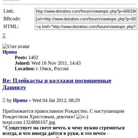
Link:
BBcode:
HTML:
Top
Ирина
Posts:
1402
Joined:
Wed 16 Nov 2011, 14:43
Location:
г. Омск, Россия
Re: Плейкасты и коллажи посвященные
Даниилу
Unread
by
Ирина
»
Wed 04 Jan 2012, 08:29
post
Приближается православное Рождество. С наступающим
Рождеством Христовым, девочки!
tuxpi.com.1324886107.jpg
"Существует на свете нечто, к чему нужно стремиться
всегда, и что иногда даётся в руки, и это нечто -