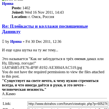
Ирина
Posts:
1402
Joined:
Wed 16 Nov 2011, 14:43
Location:
г. Омск, Россия
Re: Плейкасты и коллажи посвященные
Даниилу
Unread
by
Ирина
»
Fri 30 Dec 2011, 12:36
post
И еще одна шутка на ту же тему...
Это называется "Как не заблудиться в трёх
соснах
дамах или
Ну, Шулер, погоди!"
1A8746B5-FE76-4F9F-8192-AE3004AAC519.jpg
You do not have the required permissions to view the files attached
to this post.
"Существует на свете нечто, к чему нужно стремиться
всегда, и что иногда даётся в руки, и это нечто -
человеческая нежность."
А.Камю
Link: