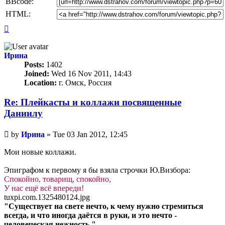
BBcode:
HTML:
Top
Ирина
Posts:
1402
Joined:
Wed 16 Nov 2011, 14:43
Location:
г. Омск, Россия
Re: Плейкасты и коллажи посвященные
Даниилу
Unread
by
Ирина
»
Tue 03 Jan 2012, 12:45
post
Мои новые коллажи.
Эпиграфом к первому я бы взяла строчки Ю.Визбора:
Спокойно, товарищ, спокойно,
У нас ещё всё впереди!
tuxpi.com.1325480124.jpg
"Существует на свете нечто, к чему нужно стремиться
всегда, и что иногда даётся в руки, и это нечто -
человеческая нежность."