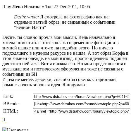
Unread
by
Лена Нежина
»
Tue 27 Dec 2011, 10:05
post
Dezire wrote:
Я смотрела на фотографию как на
отдельно взятый образ, не связанный с событиями
"Бедной Насти"
Dezire, ты словно прочла мои мысли. Ведь изначально я
хотела поместить в этот коллаж современное фото Дани в
зимней шапке или что-то на подобии этого. Но ничего
подходящего в нужном ракурсе не нашла. А вот образ Корфа в
этой зимней одежде, на мой взгляд, просто идеально подошел
для этого пейзажа. Вот я и взяла его. Но мои представления о
музыкальном и поэтическом оформлении тоже не связаны с
событиями из БН.
И тем не менее, девочки, спасибо за советы. Старинный
романс - очень хорошая идея. Я подумаю.
Link:
BBcode:
HTML:
Top