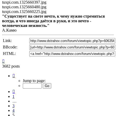
tuxpi.com.1325660397.jpg
tuxpi.com.1325660480.jpg
tuxpi.com.1325660225.jpg
"Существует на свете нечто, к чему нужно стремиться
всегда, и что иногда даётся в руки, и это нечто -
человеческая нежность."
А.Камю
Link:
BBcode:
HTML:
Top
3682 posts
Page
5
Jump to page:
of
246
Previous
1
…
3
4
5