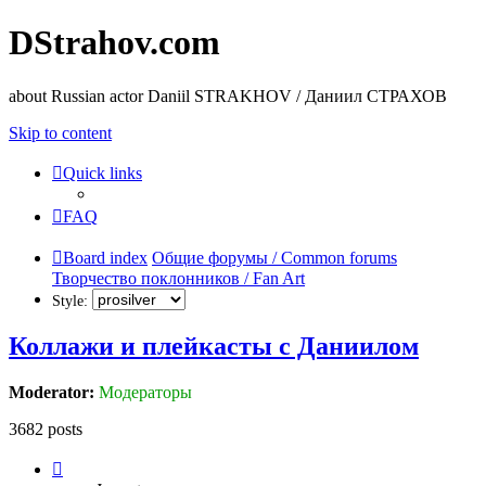
DStrahov.com
about Russian actor Daniil STRAKHOV / Даниил СТРАХОВ
Skip to content
Quick links
FAQ
Board index
Общие форумы / Common forums
Творчество поклонников / Fan Art
Style:
Коллажи и плейкасты с Даниилом
Moderator:
Модераторы
3682 posts
Page
5