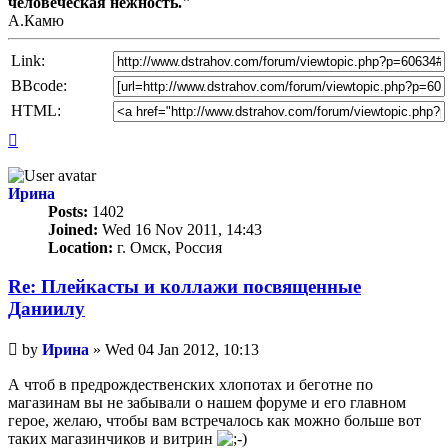
человеческая нежность."
А.Камю
Link:
BBcode:
HTML:
Top
Ирина
Posts:
1402
Joined:
Wed 16 Nov 2011, 14:43
Location:
г. Омск, Россия
Re: Плейкасты и коллажи посвященные
Даниилу
Unread
by
Ирина
»
Wed 04 Jan 2012, 10:13
post
А чтоб в предрождественских хлопотах и беготне по
магазинам вы не забывали о нашем форуме и его главном
герое, желаю, чтобы вам встречалось как можно больше вот
таких магазинчиков и витрин