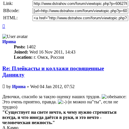
Link:
BBcode:
HTML:
Top
Ирина
Posts:
1402
Joined:
Wed 16 Nov 2011, 14:43
Location:
г. Омск, Россия
Re: Плейкасты и коллажи посвященные
Даниилу
Unread
by
Ирина
»
Wed 04 Jan 2012, 07:52
post
Девочки, спасибо за такую оценку наших трудов.
Это очень приятно, правда.
(и можно на"ты", если не
трудно)
"Существует на свете нечто, к чему нужно стремиться
всегда, и что иногда даётся в руки, и это нечто -
человеческая нежность."
А.Камю