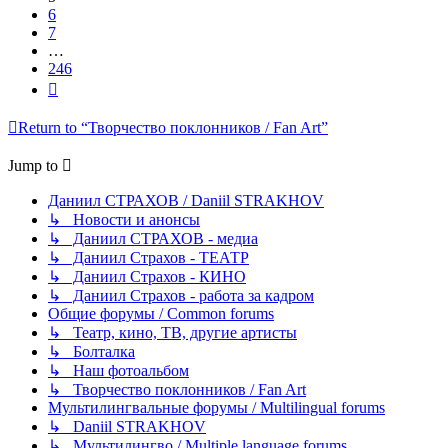
6
7
…
246
Next
Return to “Творчество поклонников / Fan Art”
Jump to
Даниил СТРАХОВ / Daniil STRAKHOV
↳ Новости и анонсы
↳ Даниил СТРАХОВ - медиа
↳ Даниил Страхов - ТЕАТР
↳ Даниил Страхов - КИНО
↳ Даниил Страхов - работа за кадром
Общие форумы / Common forums
↳ Театр, кино, ТВ, другие артисты
↳ Болталка
↳ Наш фотоальбом
↳ Творчество поклонников / Fan Art
Мультилингвальные форумы / Multilingual forums
↳ Daniil STRAKHOV
↳ Мультилингво / Multiple language forums