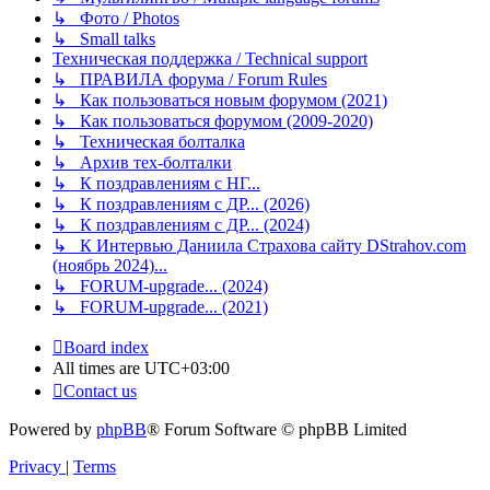
↳ Фото / Photos
↳ Small talks
Техническая поддержка / Technical support
↳ ПРАВИЛА форума / Forum Rules
↳ Как пользоваться новым форумом (2021)
↳ Как пользоваться форумом (2009-2020)
↳ Техническая болталка
↳ Архив тех-болталки
↳ К поздравлениям с НГ...
↳ К поздравлениям с ДР... (2026)
↳ К поздравлениям с ДР... (2024)
↳ К Интервью Даниила Страхова сайту DStrahov.com
(ноябрь 2024)...
↳ FORUM-upgrade... (2024)
↳ FORUM-upgrade... (2021)
Board index
All times are
UTC+03:00
Contact us
Powered by
phpBB
® Forum Software © phpBB Limited
Privacy
|
Terms