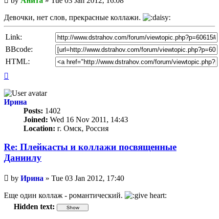
by
Анита
»
Tue 03 Jan 2012, 16:08
post
Девочки, нет слов, прекрасные коллажи.
Link:
BBcode:
HTML:
Top
Ирина
Posts:
1402
Joined:
Wed 16 Nov 2011, 14:43
Location:
г. Омск, Россия
Re: Плейкасты и коллажи посвященные
Даниилу
Unread
by
Ирина
»
Tue 03 Jan 2012, 17:40
post
Еще один коллаж - романтический.
Hidden text: