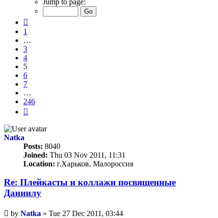
Jump to page:
of
246
Previous
1
…
3
4
5
6
7
…
246
Next
Natka
Posts:
8040
Joined:
Thu 03 Nov 2011, 11:31
Location:
г.Харьков, Малороссия
Re: Плейкасты и коллажи посвященные
Даниилу
Unread
by
Natka
»
Tue 27 Dec 2011, 03:44