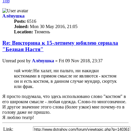
Top
Алёнушка
Posts:
6516
Joined:
Mon 30 May 2016, 21:05
Location:
Тюмень
Re: Викторина к 15-летнему юбилею сериала
"Бедная Настя"
Unread post
by
Алёнушка
»
Fri 09 Nov 2018, 23:37
vak wrote:
Ни халат, ни пальто, ни накидки
костюмами в прямом смысле не являются - костюм
он и есть костюм, в данном случае мундир, сюртук
или фрак.
Я просто подумала, что здесь использовано слово "костюм" в
его широком смысле - любая одежда. Слово-то многозначное.
И другое значение этого слова (более узкое) мне почему-то в
голову даже не пришло.
Я люблю театр!
Link: