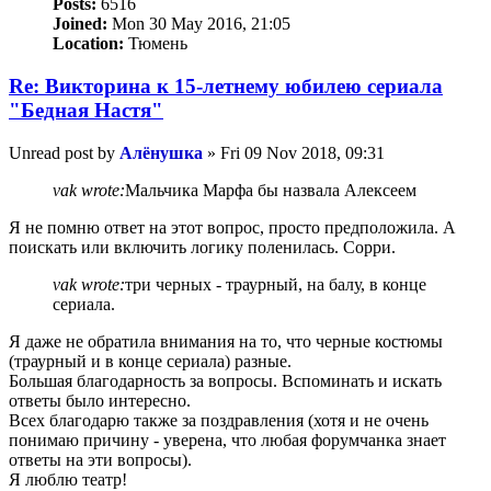
Posts:
6516
Joined:
Mon 30 May 2016, 21:05
Location:
Тюмень
Re: Викторина к 15-летнему юбилею сериала
"Бедная Настя"
Unread post
by
Алёнушка
»
Fri 09 Nov 2018, 09:31
vak wrote:
Мальчика Марфа бы назвала Алексеем
Я не помню ответ на этот вопрос, просто предположила. А
поискать или включить логику поленилась. Сорри.
vak wrote:
три черных - траурный, на балу, в конце
сериала.
Я даже не обратила внимания на то, что черные костюмы
(траурный и в конце сериала) разные.
Большая благодарность за вопросы. Вспоминать и искать
ответы было интересно.
Всех благодарю также за поздравления (хотя и не очень
понимаю причину - уверена, что любая форумчанка знает
ответы на эти вопросы).
Я люблю театр!