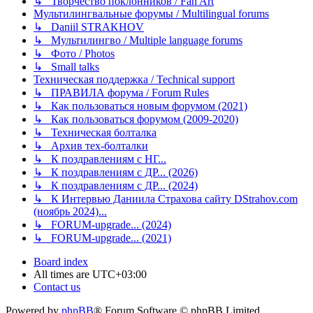
↳ Творчество поклонников / Fan Art
Мультилингвальные форумы / Multilingual forums
↳ Daniil STRAKHOV
↳ Мультилингво / Multiple language forums
↳ Фото / Photos
↳ Small talks
Техническая поддержка / Technical support
↳ ПРАВИЛА форума / Forum Rules
↳ Как пользоваться новым форумом (2021)
↳ Как пользоваться форумом (2009-2020)
↳ Техническая болталка
↳ Архив тех-болталки
↳ К поздравлениям с НГ...
↳ К поздравлениям с ДР... (2026)
↳ К поздравлениям с ДР... (2024)
↳ К Интервью Даниила Страхова сайту DStrahov.com
(ноябрь 2024)...
↳ FORUM-upgrade... (2024)
↳ FORUM-upgrade... (2021)
Board index
All times are
UTC+03:00
Contact us
Powered by
phpBB
® Forum Software © phpBB Limited