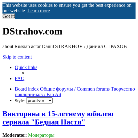
This website uses cookies to ensure you get the best experience on
our website.
Learn more
Got it!
DStrahov.com
about Russian actor Daniil STRAKHOV / Даниил СТРАХОВ
Skip to content
Quick links
FAQ
Board index
Общие форумы / Common forums
Творчество
поклонников / Fan Art
Style:
Викторина к 15-летнему юбилею
сериала "Бедная Настя"
Moderator:
Модераторы