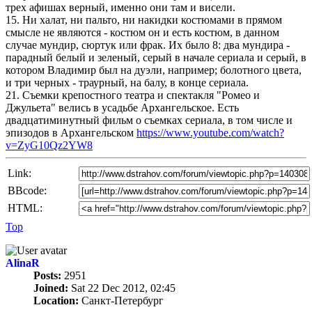
трех афишах верный, именно они там и висели.
15. Ни халат, ни пальто, ни накидки костюмами в прямом
смысле не являются - костюм он и есть костюм, в данном
случае мундир, сюртук или фрак. Их было 8: два мундира -
парадный белый и зеленый, серый в начале сериала и серый, в
котором Владимир был на дуэли, например; болотного цвета,
и три черных - траурный, на балу, в конце сериала.
21. Съемки крепостного театра и спектакля "Ромео и
Джульета" велись в усадьбе Архангельское. Есть
двадцатиминутный фильм о съемках сериала, в том числе и
эпизодов в Архангельском
https://www.youtube.com/watch?
v=ZyG10Qz2YW8
Link:
BBcode:
HTML:
Top
AlinaR
Posts:
2951
Joined:
Sat 22 Dec 2012, 02:45
Location:
Санкт-Петербург