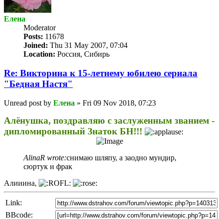
Елена
Мoderator
Posts:
11678
Joined:
Thu 31 May 2007, 07:04
Location:
Россия, Сибирь
Re: Викторина к 15-летнему юбилею сериала
"Бедная Настя"
Unread post
by
Елена
»
Fri 09 Nov 2018, 07:23
Алёнушка, поздравляю с заслуженным званием -
дипломированный Знаток БН!!!
AlinaR wrote:
снимаю шляпу, а заодно мундир,
сюртук и фрак
Алииина,
Link:
BBcode: