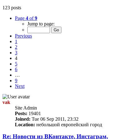
123 posts
Page
4
of
9
Jump to page:
Previous
1
2
3
4
5
6
…
9
Next
vak
Site Admin
Posts:
19401
Joined:
Tue 06 Sep 2011, 23:32
Location:
небольшой европейский город
Re: Новости из ВКонтакте, Инстаграм,