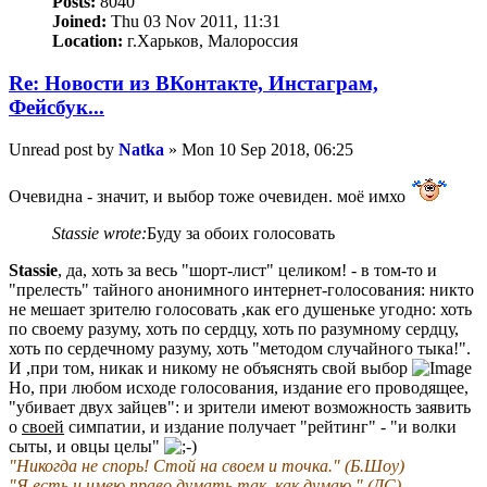
Posts:
8040
Joined:
Thu 03 Nov 2011, 11:31
Location:
г.Харьков, Малороссия
Re: Новости из ВКонтакте, Инстаграм,
Фейсбук...
Unread post
by
Natka
»
Mon 10 Sep 2018, 06:25
Очевидна - значит, и выбор тоже очевиден. моё имхо
Stassie wrote:
Буду за обоих голосовать
Stassie
, да, хоть за весь "шорт-лист" целиком! - в том-то и
"прелесть" тайного анонимного интернет-голосования: никто
не мешает зрителю голосовать ,как его душеньке угодно: хоть
по своему разуму, хоть по сердцу, хоть по разумному сердцу,
хоть по сердечному разуму, хоть "методом случайного тыка!".
И ,при том, никак и никому не объяснять свой выбор
Но, при любом исходе голосования, издание его проводящее,
"убивает двух зайцев": и зрители имеют возможность заявить
о
своей
симпатии, и издание получает "рейтинг" - "и волки
сыты, и овцы целы"
"Никогда не спорь! Стой на своем и точка." (Б.Шоу)
"Я есть и имею право думать так, как думаю." (ДС)