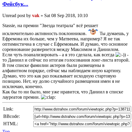
Фейсбук...
Unread post
by
vak
»
Sat 08 Sep 2018, 10:10
Stassie, на премии "Звезда театрала" всё решает
исключительно активность поклонников.
Ты думаешь, у
Ефремова их больше, чем у Матвеева, например? Я не так
оптимистична в случае с Ефремовым. И думаю, что основное
соревнование развернется между Максимом и Даниилом.
Если чуть поанализировать - а я это сделала, как всегда
-
то Даниил и сейчас по итогам голосования лонг-листа второй.
В том списке фамилии актеров были размещены в
алфавитном порядке, сейчас мы наблюдаем иную картину.
Думаю, что это как раз показывает исходную стартовую
позицию. Нет, ну долю случайного размещения имен я не
исключаю, конечно.
Как бы то ни было, мне уже нравится, что Даниил в списке
лауреатов премии.
Link:
BBcode:
HTML:
Top