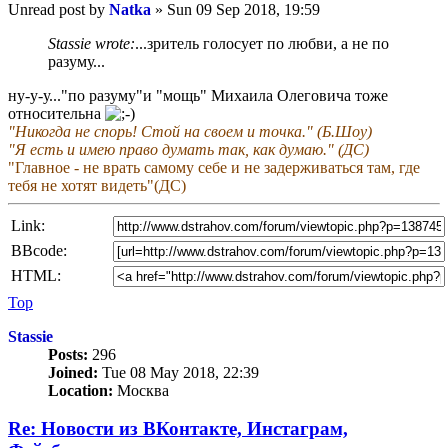
Unread post
by
Natka
»
Sun 09 Sep 2018, 19:59
Stassie wrote:
...зритель голосует по любви, а не по
разуму...
ну-у-у..."по разуму"и "мощь" Михаила Олеговича тоже
относительна
"Никогда не спорь! Стой на своем и точка." (Б.Шоу)
"Я есть и имею право думать так, как думаю." (ДС)
"Главное - не врать самому себе и не задерживаться там, где
тебя не хотят видеть"(ДС)
Link:
BBcode:
HTML:
Top
Stassie
Posts:
296
Joined:
Tue 08 May 2018, 22:39
Location:
Москва
Re: Новости из ВКонтакте, Инстаграм,