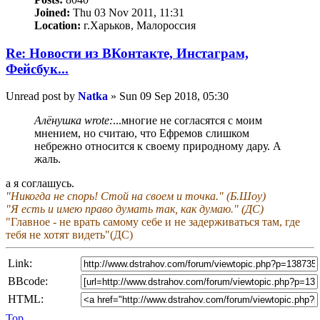
Joined:
Thu 03 Nov 2011, 11:31
Location:
г.Харьков, Малороссия
Re: Новости из ВКонтакте, Инстаграм,
Фейсбук...
Unread post
by
Natka
»
Sun 09 Sep 2018, 05:30
Алёнушка wrote:
...многие не согласятся с моим
мнением, но считаю, что Ефремов слишком
небрежно относится к своему природному дару. А
жаль.
а я соглашусь.
"Никогда не спорь! Стой на своем и точка." (Б.Шоу)
"Я есть и имею право думать так, как думаю." (ДС)
"Главное - не врать самому себе и не задерживаться там, где
тебя не хотят видеть"(ДС)
Link:
BBcode:
HTML:
Top