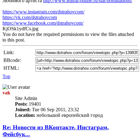
любимого артиста
http://www.teatral-online.ru/star/nominations/
https://www.instagram.com/dstrahovcom/
https://vk.com/dstrahovcom
https://www.facebook.com/dstrahovcom/
KjOSk1ydfCs.jpg
You do not have the required permissions to view the files attached
to this post.
Link:
BBcode:
HTML:
Top
vak
Site Admin
Posts:
19401
Joined:
Tue 06 Sep 2011, 23:32
Location:
небольшой европейский город
Re: Новости из ВКонтакте, Инстаграм,
Фейсбук...