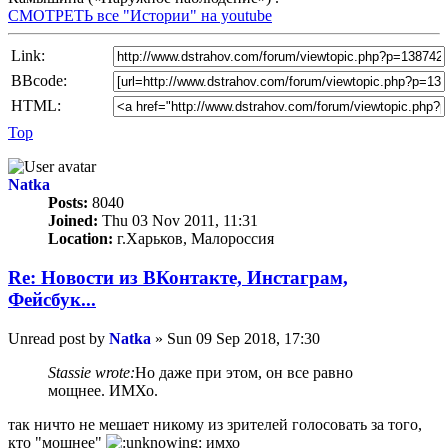
СМОТРЕТЬ все "Истории" на youtube
Link:
BBcode:
HTML:
Top
Natka
Posts:
8040
Joined:
Thu 03 Nov 2011, 11:31
Location:
г.Харьков, Малороссия
Re: Новости из ВКонтакте, Инстаграм,
Фейсбук...
Unread post
by
Natka
»
Sun 09 Sep 2018, 17:30
Stassie wrote:
Но даже при этом, он все равно
мощнее. ИМХо.
так ничто не мешает никому из зрителей голосовать за того,
кто "мощнее"
имхо