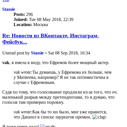
Stassie
Posts:
296
Joined:
Tue 08 May 2018, 22:39
Location:
Москва
Re: Новости из ВКонтакте, Инстаграм,
Фейсбук...
Unread post
by
Stassie
»
Sat 08 Sep 2018, 16:34
vak
, я имела в виду, что Ефремов более мощный актер.
vak wrote:
Ты думаешь, у Ефремова их больше, чем
у Матвеева, например? Я не так оптимистична в
случае с Ефремовым.
Судя по тому, что голосование продлили из-за того, что оч.
маленький разрыв между претендентами, то я думаю, что
голосов там примерно поровну.
vak wrote:
Как бы то ни было, мне уже нравится,
что Даниил в списке лауреатов премии.
Я тоже очень рада!