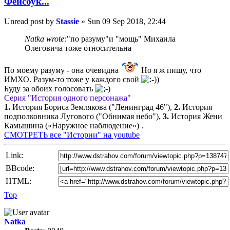
Фейсбук...
Unread post
by
Stassie
»
Sun 09 Sep 2018, 22:44
Natka wrote:
"по разуму"и "мощь" Михаила
Олеговича тоже относительна
По моему разуму - она очевидна
Но я ж пишу, что
ИМХО. Разум-то тоже у каждого свой
Буду за обоих голосовать
Серия "История одного персонажа"
1.
История Бориса Землякова ("Ленинград 46"),
2.
История
подполковника Лугового ("Обнимая небо"),
3.
История Жени
Камышина («Наружное наблюдение») .
СМОТРЕТЬ все "Истории" на youtube
Link:
BBcode:
HTML:
Top
Natka