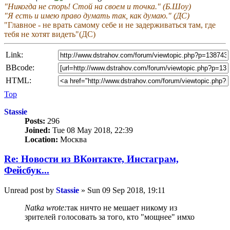
"Никогда не спорь! Стой на своем и точка." (Б.Шоу)
"Я есть и имею право думать так, как думаю." (ДС)
"Главное - не врать самому себе и не задерживаться там, где
тебя не хотят видеть"(ДС)
Link:
BBcode:
HTML:
Top
Stassie
Posts:
296
Joined:
Tue 08 May 2018, 22:39
Location:
Москва
Re: Новости из ВКонтакте, Инстаграм,
Фейсбук...
Unread post
by
Stassie
»
Sun 09 Sep 2018, 19:11
Natka wrote:
так ничто не мешает никому из
зрителей голосовать за того, кто "мощнее" имхо