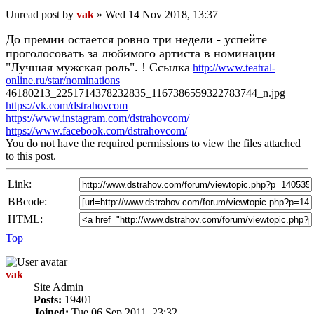
Unread post
by
vak
»
Wed 14 Nov 2018, 13:37
До премии остается ровно три недели - успейте
проголосовать за любимого артиста в номинации
"Лучшая мужская роль". ! Ссылка
http://www.teatral-
online.ru/star/nominations
46180213_2251714378232835_1167386559322783744_n.jpg
https://vk.com/dstrahovcom
https://www.instagram.com/dstrahovcom/
https://www.facebook.com/dstrahovcom/
You do not have the required permissions to view the files attached
to this post.
Link:
BBcode:
HTML:
Top
vak
Site Admin
Posts:
19401
Joined:
Tue 06 Sep 2011, 23:32