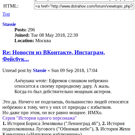
HTML:
Top
Stassie
Posts:
296
Joined:
Tue 08 May 2018, 22:39
Location:
Москва
Re: Новости из ВКонтакте, Инстаграм,
Фейсбук...
Unread post
by
Stassie
»
Sun 09 Sep 2018, 17:04
Алёнушка wrote:
Ефремов слишком небрежно
относится к своему природному дару. А жаль.
Когда-то был действительно мощным актером.
Это да. Ничего не поделаешь, большинство людей относятся
небрежно к тому, чего у них от природы с избытком.
Но даже при этом, он все равно мощнее. ИМХо.
Серия "История одного персонажа"
1.
История Бориса Землякова ("Ленинград 46"),
2.
История
подполковника Лугового ("Обнимая небо"),
3.
История Жени
Камышина («Наружное наблюдение») .