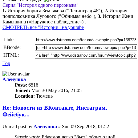
Серия "История одного персонажа"
1.
История Бориса Землякова ("Ленинград 46"),
2.
История
подполковника Лугового ("Обнимая небо"),
3.
История Жени
Камышина («Наружное наблюдение») .
СМОТРЕТЬ все "Истории" на youtube
Link:
BBcode:
HTML:
Top
Алёнушка
Posts:
6516
Joined:
Mon 30 May 2016, 21:05
Location:
Тюмень
Re: Новости из ВКонтакте, Инстаграм,
Фейсбук...
Unread post
by
Алёнушка
»
Sun 09 Sep 2018, 01:52
Stassie wrote:
Ефремов легко "бьет" обоих одной